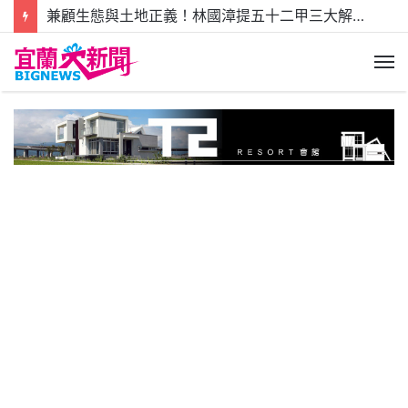
兼顧生態與土地正義！林國漳提五十二甲三大解方.承諾縣長任內全力解套