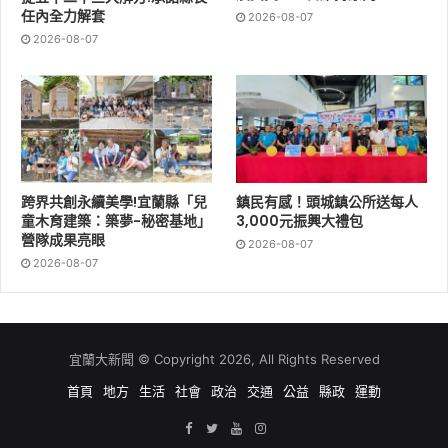
任內全力解套
2026-08-07
2026-08-07
跨界共創永續美學!宜蘭縣「兒
鎮民有感！頭城鎮公所送每人
童木育建築：築夢-秘密基地」
3,000元振興大禮包
營隊成果亮眼
2026-08-07
2026-08-07
宜蘭大新聞 © Copyright 2026, All Rights Reserved
首頁
地方
生活
社會
政治
交通
公益
縣政
運動