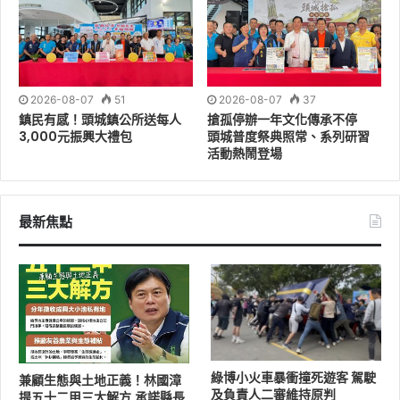
每逢颱風來臨，北海岸常見民眾觀浪，隨著颱風逼近，即
使艷陽高照，都會因為颱風外圍環流影響造成長浪發生，
於颱風前、後更是最容易被疏忽的危險時段，北部分署將
持續針對觀浪及遊憩熱點加強巡邏查察，確保人員安全。
2026-08-07
51
2026-08-07
37
北部分署表示：在此特別呼籲颱風警報發布期間，切勿至
鎮民有感！頭城鎮公所送每人
搶孤停辦一年文化傳承不停
3,000元振興大禮包
頭城普度祭典照常、系列研習
海邊逗留及觀浪，避免發生危險，擅闖公告警戒區域經勸
活動熱鬧登場
導不離去者，將依「災害防救法」蒐證函送主管機關裁
罰，可處新臺幣五萬元以上二十五萬元以下罰缓，若有任
何需要救助情事，請撥打「118」免費服務專線，海巡署
最新焦點
接獲通報將立即前往協處。
綠博小火車暴衝撞死遊客 駕駛
兼顧生態與土地正義！林國漳
及負責人二審維持原判
提五十二甲三大解方.承諾縣長