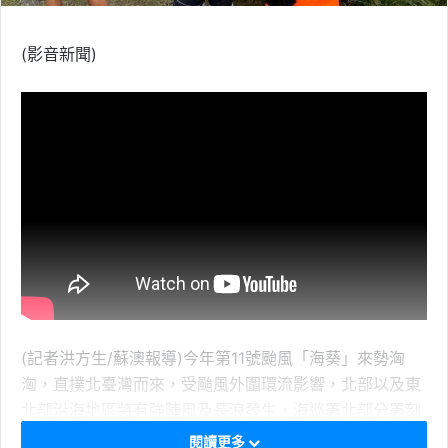
(影音新聞)
(記者洪方生/蘇澳報導)今年第11號颱風「海葵」來勢洶
洶，直撲北臺灣而來，受颱風外圍環流影響，北部以及東
北部沿海地區將有強陣風及長浪發生，海巡署北部分署刻
正針對濱海地區觀浪、遊憩民眾實施柔性勸離及安全維護
閱讀更多