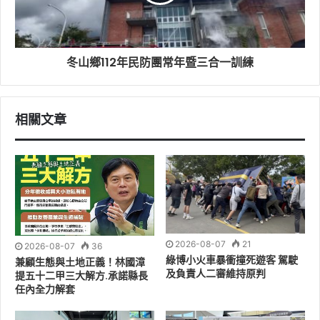
冬山鄉112年民防團常年暨三合一訓練
相關文章
南方澳漁港今(1)日上午就可以看到漁民們一早就開始做防
2026-08-07
21
2026-08-07
36
颱準備，大家同心協力將漁船緊緊綁牢，漁民將一箱箱的
綠博小火車暴衝撞死遊客 駕駛
兼顧生態與土地正義！林國漳
燈照搬到漁船上，準備將生財工具的燈泡包好，避免颱風
及負責人二審維持原判
提五十二甲三大解方.承諾縣長
帶來的強風豪雨造成損失。
任內全力解套