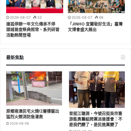
2026-08-07
53
2026-08-07
68
搶孤停辦一年文化傳承不停
「JINHO 宜蘭敬好生活」臺灣
頭城普度祭典照常、系列研習
文博會盛大展出
活動熱鬧登場
最新焦點
原鄉南澳民宅火燒!2層樓竄出
昔挺江聰淵、今號召挺吳宗憲
猛烈火煙消防急灌救
游能勇籌組跨黨派後援會：不
2026-08-08
是我們變了，是民進黨變了