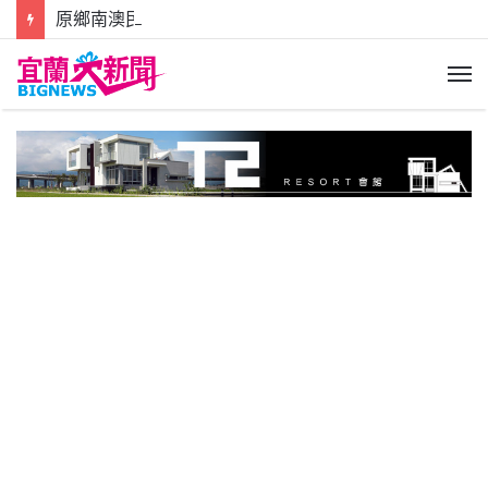
原鄉南澳民宅火燒!2層樓竄出猛烈火煙消防急灌救