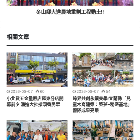
冬山鄉大進農地重劃工程動土!!
相關文章
林茂盛代理縣長表示，
宜蘭推動高齡友善環境不遺餘力，
期盼透過競賽形式讓長者走出家門，藉由舞台展現生命故
事與健康風采，也強化社會參與與人際連結，共創「健康
樂齡、幸福宜蘭」的願景。
（本次競賽所有獲獎名單如附
表)
2026-08-07
60
2026-08-07
54
小北貨五金量販店羅東分店開
跨界共創永續美學!宜蘭縣「兒
幕前夕 湧進大批搶頭香民眾
童木育建築：築夢-秘密基地」
營隊成果亮眼