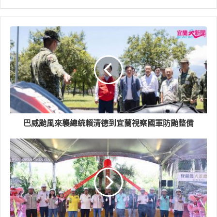
長者缺牙情形，積極推動質地調整飲食，透過社區營養師
的輔導與建議，讓社區長輩都可以享用安全、營養又美味
的菜餚。除此之外，為使長輩具有足夠肌力降低衰弱風
險，因此在各鄉鎮擇選社區辦理「長者健康促進站」，讓
社區中健康，甚至衰弱的長輩能就近自主參加，或在家人
陪同之下，參加肌力及認知等健康促進活動；或是到本縣
設置的「銀髮健身俱樂部」，由專業人員為長輩提供量身
訂做的健身活動，多元性提供可近性的健康促進服務。藉
由本次活動，我們提供社區長者展現健康活力及生命價值
的舞台；也讓長輩走出家門，得到一個可以分享生命經
巴威颱風來襲總統賴清德到宜蘭視察國軍防颱整備
驗、社會參與及身體運動大環境的機會。