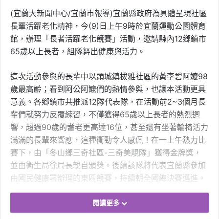
(宜蘭大新聞中心/宜蘭市報導)宜蘭縣政府為具體呈現社區
長輩活躍老化精神，今(9)日上午9時於宜蘭運動公園體育
館，辦理「長者活躍老化競賽」活動，邀請縣內12鄉鎮市
65歲以上長者，組隊舞出健康與活力。
這次活動參與的長輩中以頭城鎮拔雅社區的黃李碧阿嬤98
歲最高齡；看到阿公阿嬤們的熱情參與，也讓本活動更具
意義。各鄉鎮市共推派12隊代表隊，在活動前2~3個月長
輩們就努力反覆練習，不僅獲得65歲以上長者的熱烈迴
響，超過90歲的耆老更高達16位，甚至還有坐著輪椅活力
滿滿的長輩來響應，這種衝勁令人感佩！在一上午熱力比
賽下，由「冬山鄉三奇社區-三奇美靚隊」獲得金牌獎，
並由衛生局徐局長親自頒獎。後續該隊將代表宜蘭縣參加
由國民健康署辦理的東區競賽，持續朝全國總決賽邁進。
為照顧長輩健康，本府持續提供以長者為中心的健康促進
閱讀更多
服務，在營養部分，推動「社區營養推廣中心」，並因應