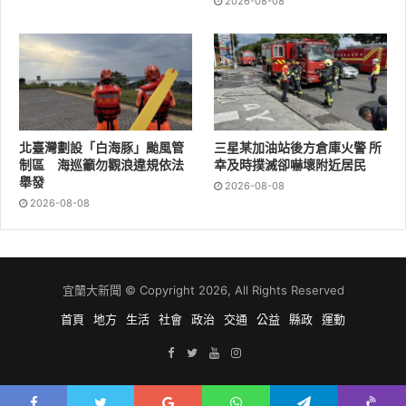
2026-08-08
北臺灣劃設「白海豚」颱風管
三星某加油站後方倉庫火警 所
制區 海巡籲勿觀浪違規依法
幸及時撲滅卻嚇壞附近居民
舉發
2026-08-08
2026-08-08
宜蘭大新聞 © Copyright 2026, All Rights Reserved
首頁
地方
生活
社會
政治
交通
公益
縣政
運動