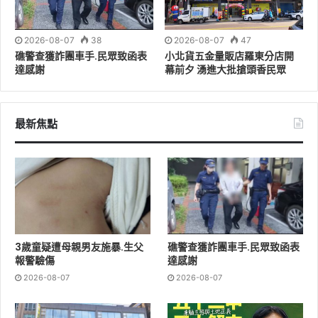
勤務，無私奉獻、守護家鄉，令人敬佩。每一位義消都是
默默守護社會的無名英雄，他們的付出值得我們最誠摯的
2026-08-07
38
2026-08-07
47
感謝與最大的支持。
礁警查獲詐團車手.民眾致函表
小北貨五金量販店羅東分店開
達感謝
幕前夕 湧進大批搶頭香民眾
最新焦點
3歲童疑遭母親男友施暴.生父
礁警查獲詐團車手.民眾致函表
報警驗傷
達感謝
2026-08-07
2026-08-07