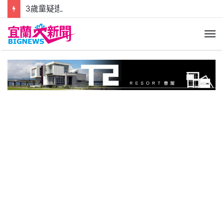
3歲童疑遭母親男友施暴.生父報警驗傷