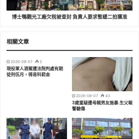
吳鎮長秋齡表示，守護鎮民的生命與財產，及讓義消「安
全工作」始終是我們最關心的，小型救災協勤車能讓救災
博士鴨觀光工廠欠稅被查封 負責人要求暫緩二拍獲准
人員更快速地抵達現場，救命器讓義消人員可以更放心地
投入救災工作。期這批救命器能夠成為義消人員在前線時
得以保障他們自身安全。義消人員的勇氣與無私精神令人
相關文章
敬佩，公所責無旁貸提供更完善的裝備，以維護他們的生
命安全。
2026-08-07
2
現役軍人酒駕遭法院判處有期
徒刑伍月，得易科罰金
2026-08-07
43
3歲童疑遭母親男友施暴.生父報
警驗傷
義消兄弟在兼顧工作與家庭之餘，仍積極投入訓練與救援