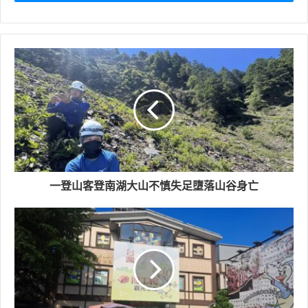
羅東鎮內巷道狹小，小型救災協勤車具備高度機動性及救
災能量，可協助提供更為快速且安全的交通載具，讓救災
人員能夠快速又安全的抵達現場；另「救命器」則用於防
範消防人員於火場中受困、受傷或長時間靜止不動時，自
動發出高分貝警報及閃光訊號，協助搜救人員迅速定位救
援，強化了執勤安全保障。
一登山客登南湖大山不慎失足墮落山谷身亡