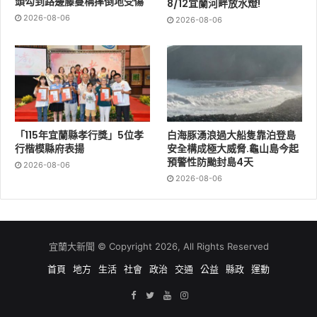
頭勾到路邊藤蔓稱摔倒地受傷
8/12宜蘭河畔放水燈!
2026-08-06
2026-08-06
「115年宜蘭縣孝行獎」5位孝
白海豚湧浪過大船隻靠泊登島
行楷模縣府表揚
安全構成極大威脅.龜山島今起
預警性防颱封島4天
2026-08-06
2026-08-06
宜蘭大新聞 © Copyright 2026, All Rights Reserved
首頁
地方
生活
社會
政治
交通
公益
縣政
運動