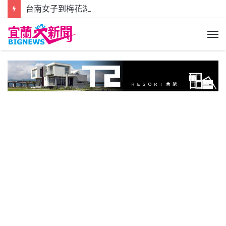
台南女子到梅花湖旅遊 機車龍頭勾到路邊藤蔓稱摔倒地受傷