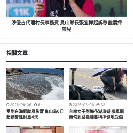
五結鄉因地勢平坦，每逢颱風但鮮地區容易淹水，鄉民苦
不堪言，五結鄉選出縣議員沈信雄，關心民間疾苦，特地
涉侵占代理村長事務費 員山鄉長張宜樺起訴移審續押
在颱風來襲前夕，深入了解地方防汛整備情形，今天與當
禁見
地村長特別前往五結平行抽水站，了解抽水設備運作狀
況，確保各項設施維持正常運轉，做好防颱準備。
相關文章
2026-08-06
6
2026-08-06
32
受到白海豚颱風影響 龜山島6日
台南女子到梅花湖旅遊 機車龍
起預警性封島4天
頭勾到路邊藤蔓稱摔倒地受傷
沈信雄縣議員表示，感謝宜蘭縣政府水資處副處長以及同
仁堅守崗位、辛苦巡檢，為守護鄉親生命財產安全默默付