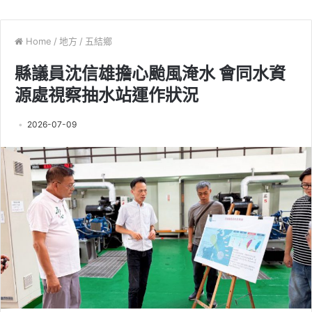
Home
/
地方
/
五結鄉
縣議員沈信雄擔心颱風淹水 會同水資
源處視察抽水站運作狀況
2026-07-09