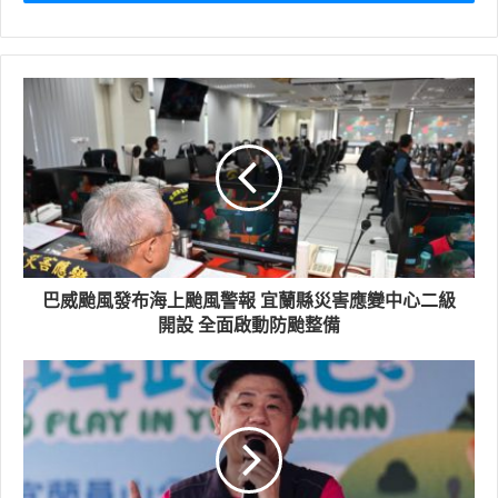
中央氣象局發佈，今年第9個颱風「巴威」有台灣北部猛
撲而來，如果風向不變宜蘭縣將首當其衝，宜蘭縣災害應
變中心二級開設 全面啟動防颱整備，呼籲民眾加強防颱措
施，賴清德總統今天上午專程赴三星陸軍蘭陽地區指揮部
視導防颱整備，並聽取防颱救災簡報。
巴威颱風發布海上颱風警報 宜蘭縣災害應變中心二級
開設 全面啟動防颱整備