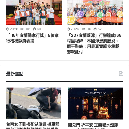
出，也謝謝所有第一線防災人員的努力，祈願此次巴威颱
風風雨減弱、平安遠離，大家都能平安順利度過。也提醒
鄉親朋友提前做好防颱準備，固定招牌及盆栽、清理排水
溝，非必要請避免外出，共同守護我們的家園。
2026-08-06
60
2026-08-06
52
「115年宜蘭縣孝行獎」5位孝
「237宜蘭蓋漳」行腳達成168
行楷模縣府表揚
村里程碑！林國漳患肌腱炎、
磨平鞋底：用最真實腳步承載
鄉親託付
最新焦點
台南女子到梅花湖旅遊 機車龍
開鬼門 祈平安 宜蘭城水燈節