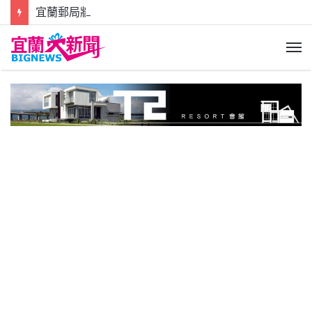
宜蘭郵局牆壁磁磚掉落地面 所幸未傷及路過行人