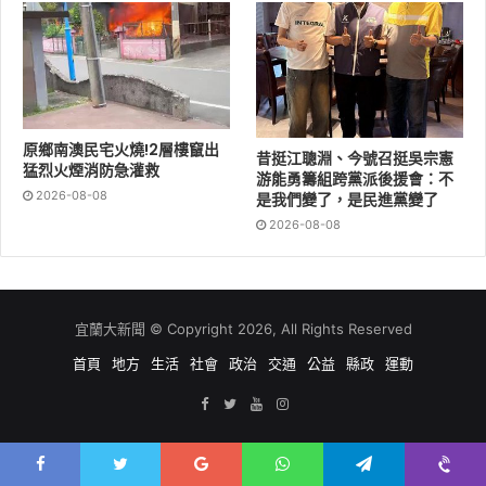
原鄉南澳民宅火燒!2層樓竄出
昔挺江聰淵、今號召挺吳宗憲
猛烈火煙消防急灌救
游能勇籌組跨黨派後援會：不
宜蘭市長陳美玲表示，歡迎全國好朋友春節期間來宜蘭
2026-08-08
是我們變了，是民進黨變了
市，賞燈、品美食、享旅遊，體驗這片風光明媚與純樸人
2026-08-08
文所交織出的璀璨魅力，感受宜蘭河與「金蛇光廊」的光
影交融共生之美，追尋濃厚的春節氛圍與傳統文化元素的
中山公園「中山迎春」美麗燈飾，讓「金蛇舞春」的吉祥
與福氣，為新年的肇始增添無限的美好祝福。
宜蘭大新聞 © Copyright 2026, All Rights Reserved
首頁
地方
生活
社會
政治
交通
公益
縣政
運動