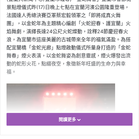
景點燈儀式昨(17)日晚上七點在宜蘭河濱公園隆重登場，
法國達人秀總決賽亞軍蔡宏毅領軍之「即將成真火舞
團」，以金蛇年為主題精心編創「火蛇迎春、護宜蘭」火
焰舞劇，演繹長達24公尺火蛇燦動，詮釋24節慶迎春火
浪，為宜蘭市這座美麗的古城帶來全年的福氣滿盈。為搭
配宜蘭橋「金蛇光廊」點燈啟動儀式所量身打造的「金蛇
舞春」煙火表演，以金蛇舞姿為創意靈感，煙火爆發出流
動的蛇形火花，點綴夜空，象徵新年旺盛的生命力與幸
福。
閱讀更多