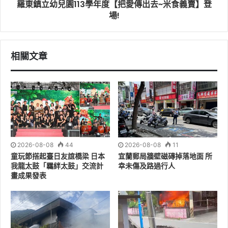
羅東鎮立幼兒園113學年度【把愛傳出去~米食義賣】登
場!
相關文章
2026-08-08
44
2026-08-08
11
童玩節搭起臺日友誼橋梁 日本
宜蘭郵局牆壁磁磚掉落地面 所
我龍太鼓「羈絆太鼓」交流計
幸未傷及路過行人
畫成果發表