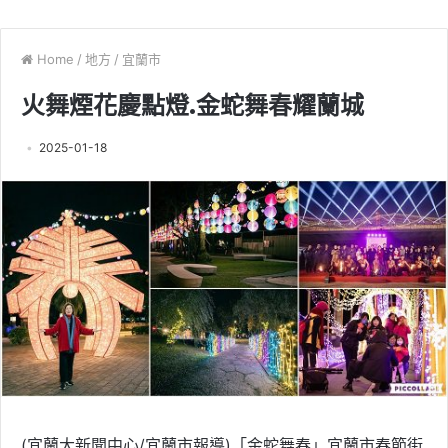
Home
/
地方
/
宜蘭市
火舞煙花慶點燈.金蛇舞春耀蘭城
2025-01-18
(宜蘭大新聞中心/宜蘭市報導)「金蛇舞春」宜蘭市春節街