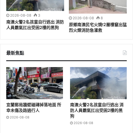
宜蘭市公所今年以「金蛇舞春」為主題，分別於「宜蘭
2026-08-08
3
2026-08-08
8
橋」與「宜蘭市中山公園」妝點城市街景，於1月17日起
南澳火警2名孩童自行逃出 消防
原鄉南澳民宅火燒!2層樓竄出猛
至3月9日止，璀璨展開為期52天的主題光雕燈飾，讓每
人員霸氣扛出受困2樓的黑狗
烈火煙消防急灌救
位民眾及遊客在觀賞中感受濃濃年味！
在2025宜蘭市春節街景點燈儀式中，以宜蘭橋體為基礎
最新焦點
建構長廊式的「金蛇光廊」燈區成為全場焦點，將宜蘭橋
與宜蘭河的自然景觀巧妙結合，以波浪式燈條綴飾延伸約
230米的華麗蛇形燈飾，順應蜿蜒的宜蘭河流，光影變化
流動如水，令「金蛇光廊」不僅僅是一處燈光景觀，更以
其蜿蜒盤旋的蛇形燈飾象徵新年的福氣與祥瑞。
宜蘭郵局牆壁磁磚掉落地面 所
南澳火警2名孩童自行逃出 消
幸未傷及路過行人
防人員霸氣扛出受困2樓的黑
狗
2026-08-08
2026-08-08