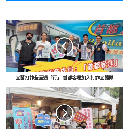
2018年農業部（前身為行政院農業委員會）配合國際公約
（生物多樣性公約愛知目標）訂定國土綠網計畫，串連公
部門與民間社區團體，在全臺的「森、川、 里、海」打造
國土生物安全網絡，以人與自然和諧共生為目標，關注
「社會、生產、生態」地景、海景，維護生物多樣性。
「山谷裡的故事」即以此為發想，以生態廊道為背景，加
上擬人化野生動物的角色，故事中，山豬村長為了如期解
決交通問題，從一開始以不當方法排除不同意見者的干
預，到後來與動物們一同尋求安全回家的路，讓生態環境
與城鄉發展和諧並進，故事隨著情節導入了「行政透
宜蘭打詐全面通「行」 首都客運加入打詐宜蘭隊
明」、「反賄賂」及「企業誠信」等概念，無論是生態友
善的觀念，還是廉潔誠信的意識，都是需要從小扎根深植
在這片土地上每個人的心中。
本次校園廉潔宣導活動，由林業保育署宜蘭分署政風室及
廉政志工負責規劃執行，配合故事裡的動物角色製作道
具，讓學童沈浸於故事中，同時認識保育類動物，為了使