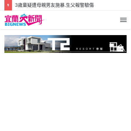
3歲童疑遭母親男友施暴.生父報警驗傷