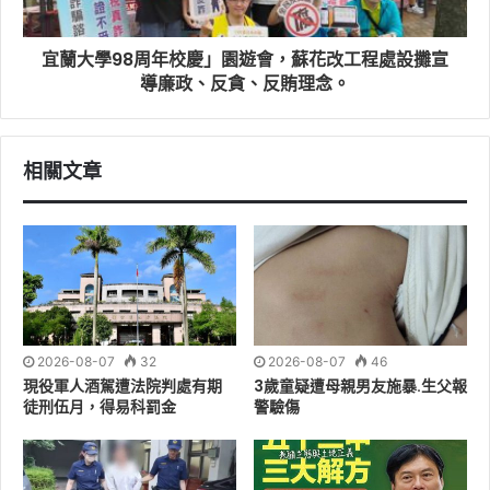
學童深入了解故事意涵，並以「想一想」導引學習方式，
使學童建立透明課責、拒絕貪腐及誠信永續的價值觀，另
宜蘭大學98周年校慶」園遊會，蘇花改工程處設攤宣
導廉政、反貪、反賄理念。
外為了增加與鼓勵小朋友互動，現場準備精美宣導品進行
有獎問答，期盼透過活潑生動、寓教於樂的互動學習，能
為學習中的孩童帶來正直誠信、尊重生命的成長經驗。
相關文章
2026-08-07
32
2026-08-07
46
現役軍人酒駕遭法院判處有期
3歲童疑遭母親男友施暴.生父報
徒刑伍月，得易科罰金
警驗傷