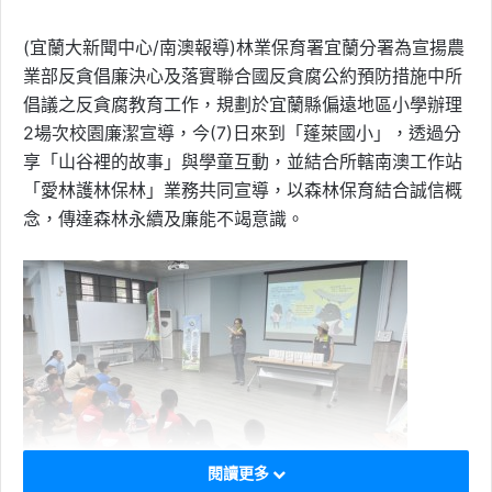
(宜蘭大新聞中心/南澳報導)林業保育署宜蘭分署為宣揚農
業部反貪倡廉決心及落實聯合國反貪腐公約預防措施中所
倡議之反貪腐教育工作，規劃於宜蘭縣偏遠地區小學辦理
2場次校園廉潔宣導，今(7)日來到「蓬萊國小」，透過分
享「山谷裡的故事」與學童互動，並結合所轄南澳工作站
「愛林護林保林」業務共同宣導，以森林保育結合誠信概
念，傳達森林永續及廉能不竭意識。
閱讀更多