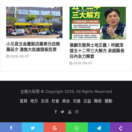
小北貨五金量販店羅東分店開
兼顧生態與土地正義！林國漳
幕前夕 湧進大批搶頭香民眾
提五十二甲三大解方.承諾縣長
任內全力解套
2026-08-07
2026-08-07
宜蘭大新聞 © Copyright 2026, All Rights Reserved
首頁
地方
生活
社會
政治
交通
公益
縣政
運動