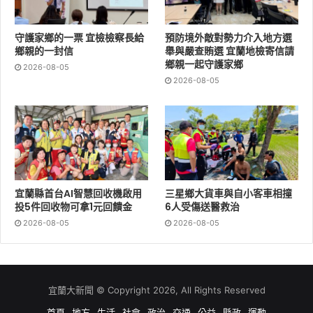
守護家鄉的一票 宜檢檢察長給
預防境外敵對勢力介入地方選
鄉親的一封信
舉與嚴查賄選 宜蘭地檢寄信請
鄉親一起守護家鄉
2026-08-05
2026-08-05
今(114)年林業及自然保育署宜蘭分署循往例向太平山的鎮
安宮國姓爺擲筊請示，於3月5-7日舉行為期三天太平山迎
宜蘭縣首台AI智慧回收機啟用
三星鄉大貨車與自小客車相撞
媽祖活動，並在行程的第2日開放35個名額讓民眾報名共
投5件回收物可拿1元回饋金
6人受傷送醫救治
同參與這場太平山文化盛事!今(114)年共8座廟宇、11座神
2026-08-05
2026-08-05
尊參與，第1天從羅東林場的竹林車站集合後，前往宜蘭
縣內廟宇迎駕神尊，邀請眾神明一同前往太平山作客，往
太平山方向沿途繞境，駐駕土場土地公廟，第2天由土場
土地公廟起駕，行經太平山遊樂區內鳩之澤、中間服務
宜蘭大新聞 © Copyright 2026, All Rights Reserved
站、翠峰山屋、太平山莊、蹦蹦車站(太平山站-茂興站)，
首頁
地方
生活
社會
政治
交通
公益
縣政
運動