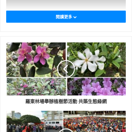
閱讀更多
羅東林場舉辦植樹節活動 共築生態綠網