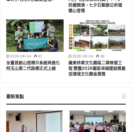
好戲開演，七夕石聖爺公祈福
暖心登場
2026-08-04
67
2026-08-04
56
全臺首創山徑標示系統再進化
羅東林業文化園區二案修復工
阿玉山第二代路標正式上線
程 雙獲2026國家卓越建設獎最
佳環境文化類金質獎
最新焦點