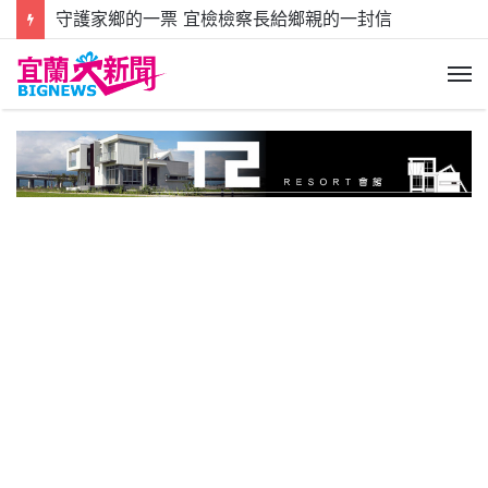
守護家鄉的一票 宜檢檢察長給鄉親的一封信