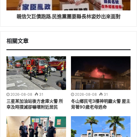
親信欠巨債跑路.民進黨團要縣長林姿妙出來面對
相關文章
2026-08-08
31
2026-08-08
31
三星某加油站後方倉庫火警 所
冬山鄉民宅3樓神明廳火警 屋主
想要獲得「減碳好市券」的朋友，可循以下方式領取：
幸及時撲滅卻嚇壞附近居民
背著90歲老母逃命
■南館市場(地下室)
領取日期：今年10月份每週三