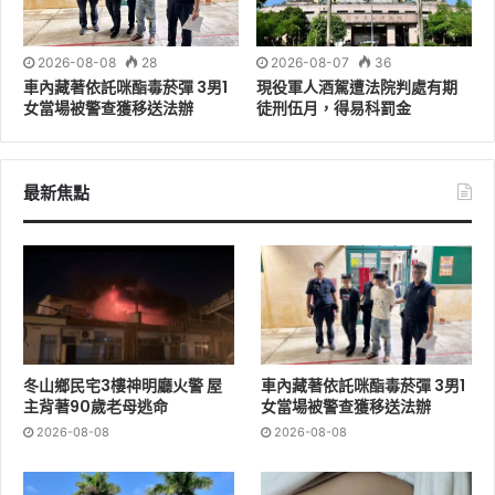
領取時間：上午07:30-11:30
2026-08-08
28
2026-08-07
36
車內藏著依託咪酯毒菸彈 3男1
現役軍人酒駕遭法院判處有期
領取方式:
自備購物袋完成消費後，即可到服務台出示所
女當場被警查獲移送法辦
徒刑伍月，得易科罰金
購買食材或物品，由工作人員驗證後，即贈送「減碳好市
券」2張(總價值100元)。
最新焦點
綠九市場
領取日期：今年10月份每週三
領取時間：上午07:30-11:30
領取方式: 自備購物袋完成消費後，即可到服務台出示所
冬山鄉民宅3樓神明廳火警 屋
車內藏著依託咪酯毒菸彈 3男1
主背著90歲老母逃命
女當場被警查獲移送法辦
購買食材或物品，由工作人員驗證後，即贈送「減碳好市
2026-08-08
2026-08-08
券」2張(總價值100元)。