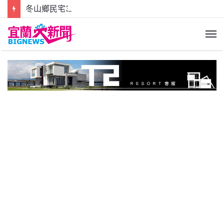
冬山鄉民宅3樓神明廳火警 屋主背著90歲老母逃命