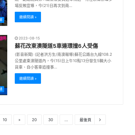
場反賄宣導，今(21)日再次到南…
繼續閱讀 »
鄉
2023-08-15
蘇花改東澳隧道5車連環撞6人受傷
(影音新聞) (記者洪方生/南澳報導)蘇花公路台九線108.2
公里處東澳隧道內，今(15)日上午10點13分發生5輛大小
貨車、自小客車追撞事…
繼續閱讀 »
通
10
»
20
30
...
最後頁