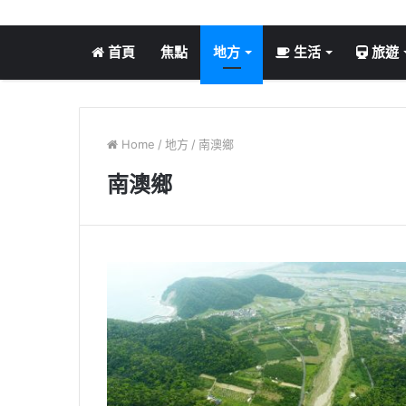
首頁
焦點
地方
生活
旅遊
Home
/
地方
/
南澳鄉
南澳鄉