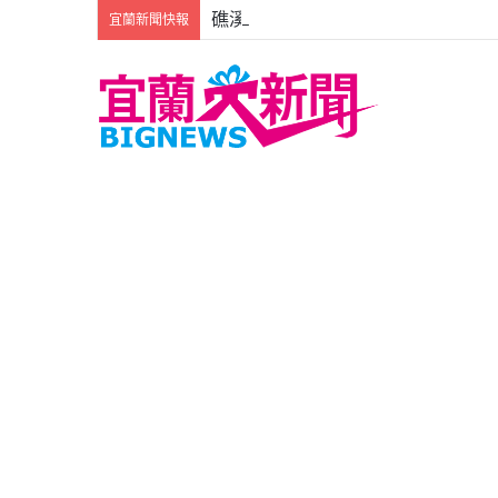
礁溪某酒店米奇出沒偷吃旅客拌手禮
宜蘭新聞快報