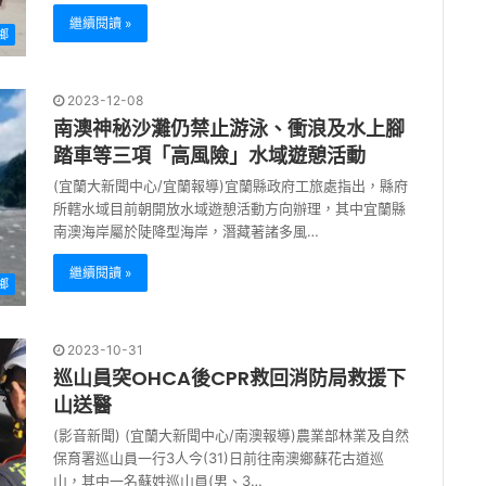
繼續閱讀 »
鄉
2023-12-08
南澳神秘沙灘仍禁止游泳、衝浪及水上腳
踏車等三項「高風險」水域遊憩活動
(宜蘭大新聞中心/宜蘭報導)宜蘭縣政府工旅處指出，縣府
所轄水域目前朝開放水域遊憩活動方向辦理，其中宜蘭縣
南澳海岸屬於陡降型海岸，潛藏著諸多風…
繼續閱讀 »
鄉
2023-10-31
巡山員突OHCA後CPR救回消防局救援下
山送醫
(影音新聞) (宜蘭大新聞中心/南澳報導)農業部林業及自然
保育署巡山員一行3人今(31)日前往南澳鄉蘇花古道巡
山，其中一名蘇姓巡山員(男、3…