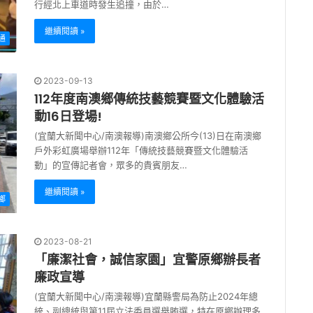
行經北上車道時發生追撞，由於…
繼續閱讀 »
通
2023-09-13
112年度南澳鄉傳統技藝競賽暨文化體驗活
動16日登場!
(宜蘭大新聞中心/南澳報導)南澳鄉公所今(13)日在南澳鄉
戶外彩虹廣場舉辦112年「傳統技藝競賽暨文化體驗活
動」的宣傳記者會，眾多的貴賓朋友…
繼續閱讀 »
鄉
2023-08-21
「廉潔社會，誠信家園」宜警原鄉辦長者
廉政宣導
(宜蘭大新聞中心/南澳報導)宜蘭縣警局為防止2024年總
統、副總統與第11屆立法委員選舉賄選，特在原鄉辦理多