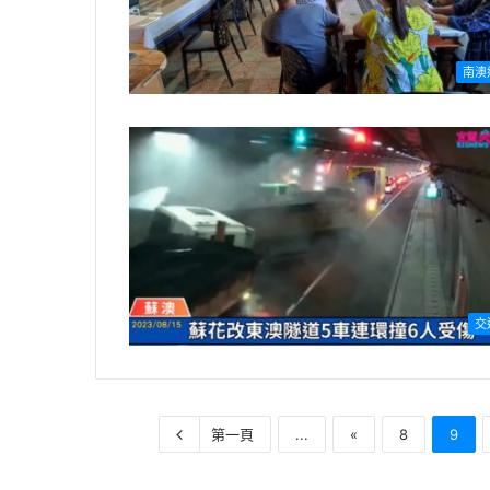
南澳
交
第一頁
...
«
8
9