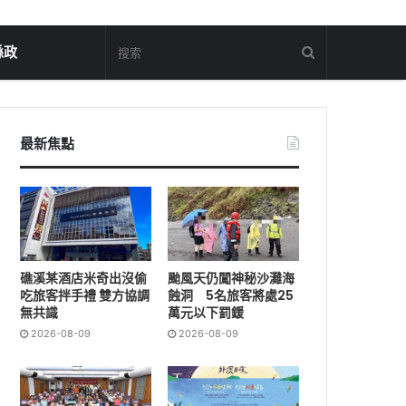
縣政
最新焦點
礁溪某酒店米奇出沒偷
颱風天仍闖神秘沙灘海
吃旅客拌手禮 雙方協調
蝕洞 5名旅客將處25
無共識
萬元以下罰鍰
2026-08-09
2026-08-09