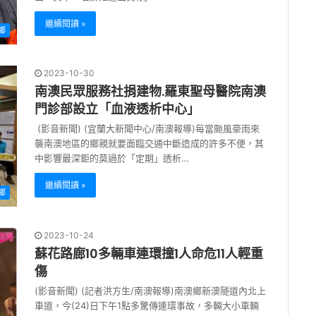
繼續閱讀 »
鄉
2023-10-30
南澳民眾服務社捐建物.羅東聖母醫院南澳
門診部設立「血液透析中心」
(影音新聞) (宜蘭大新聞中心/南澳報導)每當颱風豪雨來
襲南澳地區的鄉親就要面臨交通中斷造成的許多不便，其
中影響最深鉅的莫過於「定期」透析…
繼續閱讀 »
鄉
2023-10-24
蘇花路廊10多輛車連環撞1人命危11人輕重
傷
(影音新聞) (記者洪方生/南澳報導)南澳鄉新澳隧道內北上
車道，今(24)日下午1點多驚傳連環事故，多輛大小車輛