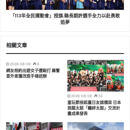
活動當天公所精心準備精美紀念品贈送與會鄉親好朋友，
「113年全民運動會」授旗.縣長期許選手全力以赴勇敢
在會場入口處設置時空廊道，讓民眾彷彿穿越時空回到歌
追夢
廳秀的黃金歲月，邀請鄉親們一起來打卡拍照。
本次頭圍大歌廳同步舉辦舞林高手決賽，複賽晉級300名
相關文章
選手最終選出200名優勝者，每名頒發2000元獎金及獎盃
乙座，頭城鎮長蔡文益邀請大家來聽好歌、喝好茶，共享
2026-08-09
6
幸福榮耀 圓夢頭城!
網友相約出遊女子遭毆打 羅警
意外查獲改造手槍送辦
2026-08-08
53
童玩節搭起臺日友誼橋梁 日本
我龍太鼓「羈絆太鼓」交流計
畫成果發表