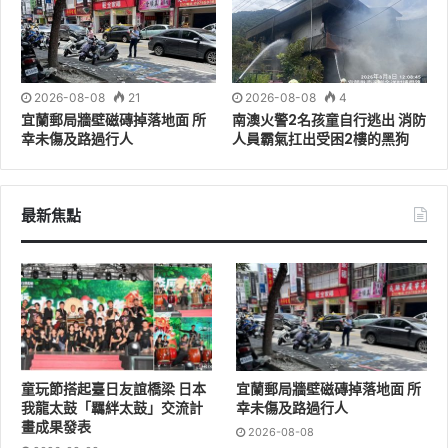
2026-08-08
21
2026-08-08
4
宜蘭郵局牆壁磁磚掉落地面 所
南澳火警2名孩童自行逃出 消防
幸未傷及路過行人
人員霸氣扛出受困2樓的黑狗
最新焦點
童玩節搭起臺日友誼橋梁 日本
宜蘭郵局牆壁磁磚掉落地面 所
我龍太鼓「羈絆太鼓」交流計
幸未傷及路過行人
畫成果發表
2026-08-08