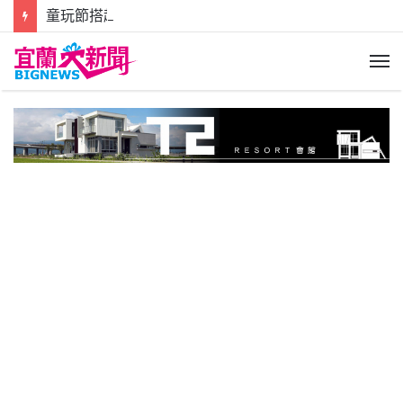
童玩節搭起臺日友誼橋梁 日本我龍太鼓「羈絆太鼓」交流計畫成果發表