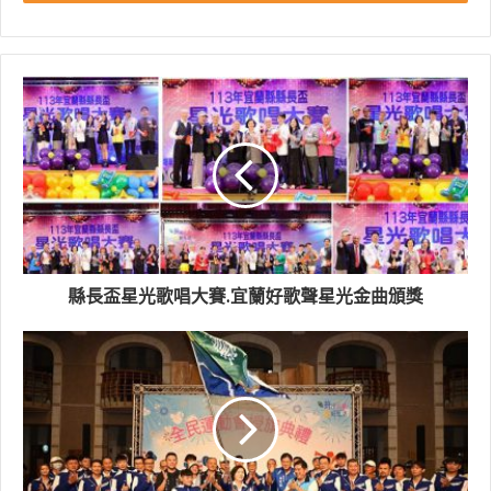
縣長盃星光歌唱大賽.宜蘭好歌聲星光金曲頒獎
今年頭圍大歌廳，邀請了知名台語歌手以懷舊金曲及歌廳
秀營造復古氛圍，讓長輩重溫青春的美好記憶，也藉此讓
青春世代體驗阿公阿嬤年代的往日情懷。每一位前來聽歌
的民眾彷彿穿越時空共同欣賞一場溫馨感動的演唱會，一
起來聽好歌、喝好茶!