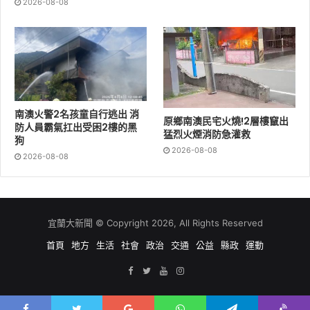
2026-08-08
南澳火警2名孩童自行逃出 消
原鄉南澳民宅火燒!2層樓竄出
防人員霸氣扛出受困2樓的黑
猛烈火煙消防急灌救
狗
2026-08-08
2026-08-08
宜蘭大新聞 © Copyright 2026, All Rights Reserved
首頁
地方
生活
社會
政治
交通
公益
縣政
運動