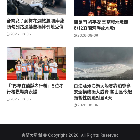
台南女子到梅花湖旅遊 機車龍
開鬼門 祈平安 宜蘭城水燈節
頭勾到路邊藤蔓稱摔倒地受傷
8/12宜蘭河畔放水燈!
2026-08-06
2026-08-06
「115年宜蘭縣孝行獎」5位孝
白海豚湧浪過大船隻靠泊登島
行楷模縣府表揚
安全構成極大威脅.龜山島今起
預警性防颱封島4天
2026-08-06
2026-08-06
宜蘭大新聞 © Copyright 2026, All Rights Reserved