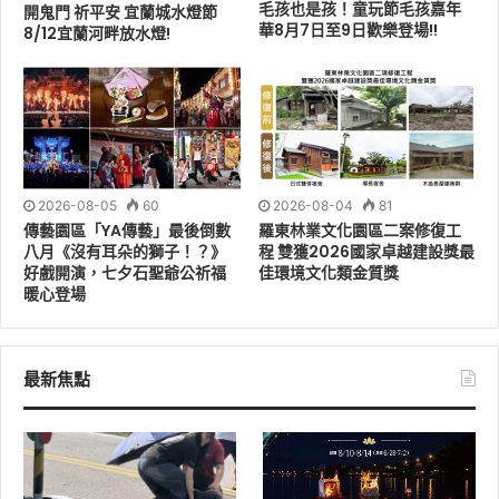
毛孩也是孩！童玩節毛孩嘉年
開鬼門 祈平安 宜蘭城水燈節
華8月7日至9日歡樂登場!!
8/12宜蘭河畔放水燈!
2026-08-05
60
2026-08-04
81
傳藝園區「YA傳藝」最後倒數
羅東林業文化園區二案修復工
八月《沒有耳朵的獅子！？》
程 雙獲2026國家卓越建設獎最
好戲開演，七夕石聖爺公祈福
佳環境文化類金質獎
暖心登場
最新焦點