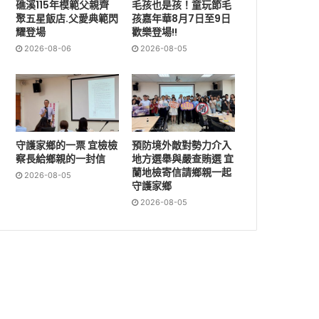
礁溪115年模範父親齊
毛孩也是孩！童玩節毛
聚五星飯店.父愛典範閃
孩嘉年華8月7日至9日
耀登場
歡樂登場!!
2026-08-06
2026-08-05
守護家鄉的一票 宜檢檢
預防境外敵對勢力介入
察長給鄉親的一封信
地方選舉與嚴查賄選 宜
蘭地檢寄信請鄉親一起
2026-08-05
守護家鄉
2026-08-05