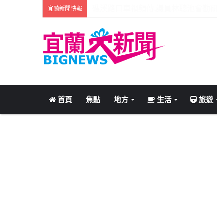
礁溪115年模範父親齊聚五星飯店.
宜蘭新聞快報
首頁
焦點
地方
生活
旅遊