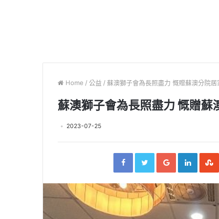
Home
/
公益
/
蘇澳獅子會為長照盡力 慨贈蘇澳分院居
蘇澳獅子會為長照盡力 慨贈蘇
2023-07-25
F
T
G
L
a
w
o
i
c
i
o
n
e
t
g
k
b
t
l
e
o
e
e
d
o
r
+
I
k
n