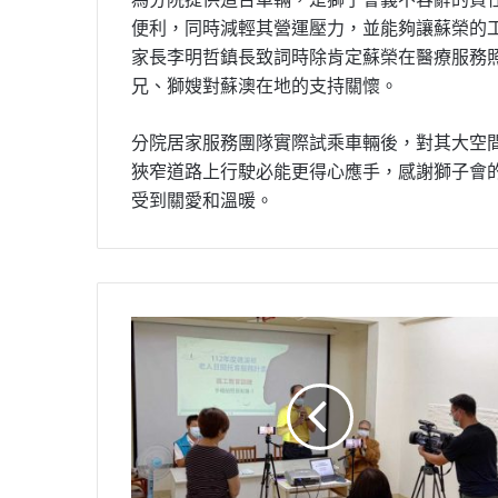
便利，同時減輕其營運壓力，並能夠讓蘇榮的
家長李明哲鎮長致詞時除肯定蘇榮在醫療服務
兄、獅嫂對蘇澳在地的支持關懷。
分院居家服務團隊實際試乘車輛後，對其大空
狹窄道路上行駛必能更得心應手，感謝獅子會
受到關愛和溫暖。