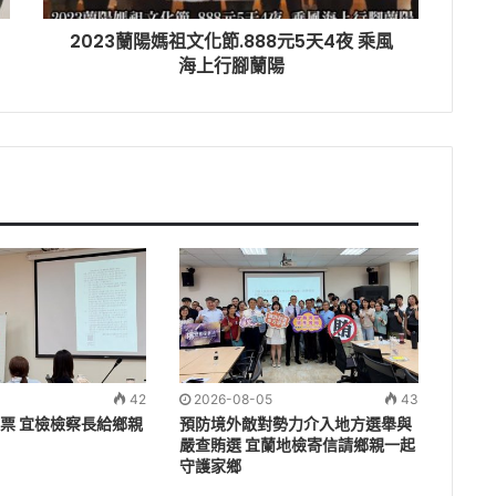
2023蘭陽媽祖文化節.888元5天4夜 乘風
海上行腳蘭陽
42
2026-08-05
43
票 宜檢檢察長給鄉親
預防境外敵對勢力介入地方選舉與
嚴查賄選 宜蘭地檢寄信請鄉親一起
守護家鄉