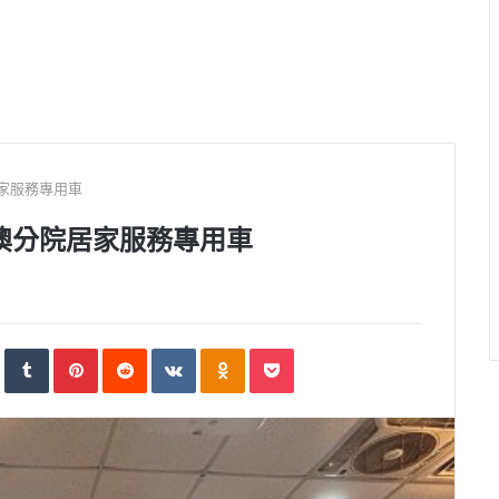
家服務專用車
澳分院居家服務專用車
S
T
P
R
V
O
P
t
u
i
e
K
d
o
u
m
n
d
o
n
c
m
b
t
d
n
o
k
b
l
e
i
t
k
e
l
r
r
t
a
l
t
e
e
k
a
U
s
t
s
p
t
e
s
o
n
n
i
k
i