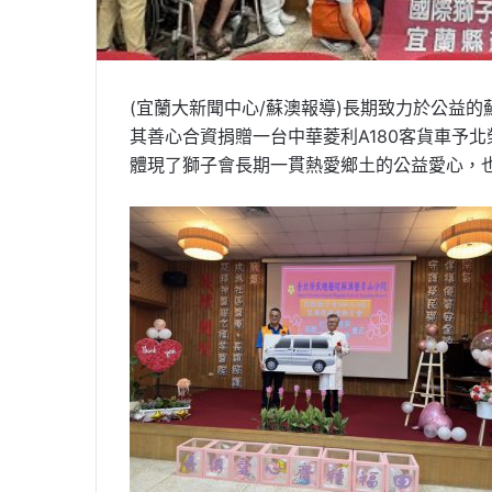
(宜蘭大新聞中心/蘇澳報導)長期致力於公益
其善心合資捐贈一台中華菱利A180客貨車予
體現了獅子會長期一貫熱愛鄉土的公益愛心，