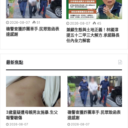
時間大多早出晚歸，孩子們皆由心心自行照顧，且無替代
照顧者協助支援。由於家中子女眾多，又因心心目前身懷
第五胎，懷孕初期身體較為不適，使她難以外出工作，經
2026-08-07
51
2026-08-07
45
濟僅倚靠丈夫收入及補助款，以維持家中生活開銷，雖然
礁警查獲詐團車手.民眾致函表
兼顧生態與土地正義！林國漳
心心及丈夫背負著沉重壓力，仍勇敢面對生活給予的考
達感謝
提五十二甲三大解方.承諾縣長
驗，盡所能給予孩子們穩定的生活，心心相信只要一家人
任內全力解套
團聚在一起，彼此相互陪伴，終究能攜手度過難關。
宜蘭縣政府祝福全天下所有媽媽，同時更感謝每個肩負照
最新焦點
顧家庭重任的「媽媽/家庭照顧者」，為了維持家庭的基本
運作，需要耗費更多的時間及心力。不僅是家庭成員需要
被關愛，全心付出愛的「媽媽/家庭照顧者」也需要被照
顧。宜蘭縣長林姿妙表示：感謝道家人文協會在這個溫馨
的節日裡，給予這些「媽媽」的祝福，也邀請大家，一起
向所有的「媽媽/家庭照顧者」道出感恩的話，凝聚家庭和
3歲童疑遭母親男友施暴.生父
礁警查獲詐團車手.民眾致函表
諧氣氛，一起打拚共創宜蘭好生活。
報警驗傷
達感謝
2026-08-07
2026-08-07