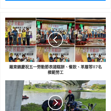
羅東鎮慶祝五一勞動節表揚糕餅、餐飲、革履等117名
模範勞工
孩子別怕，還有我在