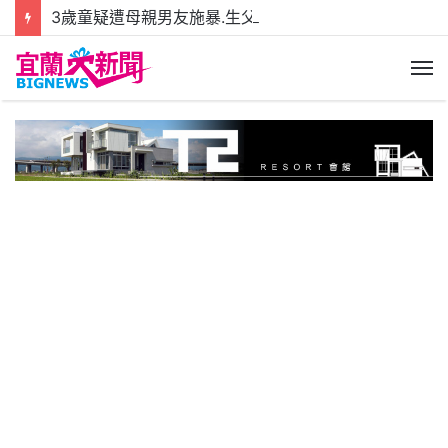
3歲童疑遭母親男友施暴.生父報警驗傷