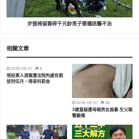
大人的世界，猶如萬花筒般多元樣貌，父母決定離異後，
爸爸堅定獨自照顧阿鐵及小魚兩兄妹，每當爸爸需長期遠
航出海工作時，媽媽願意短暫返家陪伴與照顧兩兄妹生活
步道椅留撕碎千元鈔男子墜橋送醫不治
所需，原本樸實生活在這天產生改變，爸爸在一次出航工
作期間，因非創傷性腦幹出血緊急入住加護病房，經檢查
為腦幹出血性中風，後來爸爸入住機構開始復健治療，面
相關文章
臨家庭突發變故之況，媽媽接到醫院電話後立即接手照顧
兩兄妹，過程面對爸爸債務、員工薪資及家庭所需等開
2026-08-07
8
銷，所有的經濟重擔全落在媽媽身上，但媽媽未因此被打
現役軍人酒駕遭法院判處有期
敗，一人辛勞兼職清潔工作及小吃店兩份工作支撐家計，
徒刑伍月，得易科罰金
並照料阿鐵及小魚兩兄妹的生活，從未喊過一聲苦，在學
校、公私部門共同合作協助下，讓阿鐵及小魚兩兄妹的生
活漸漸趨於穩定，並且三餐足以溫飽。
2026-08-07
46
3歲童疑遭母親男友施暴.生父報
警驗傷
我們的超人媽媽
心心是一位照顧四名子女的媽媽，丈夫因職業關係，工作