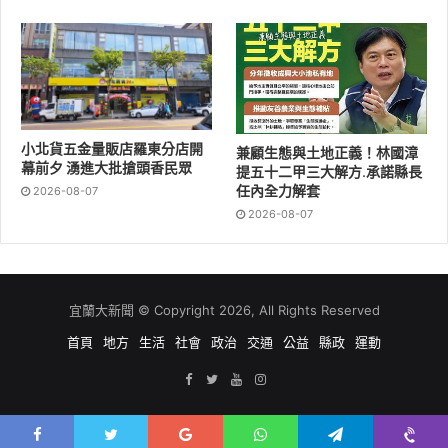
小北貨五金量販店羅東分店開
兼顧生態與土地正義！林國漳
幕前夕 湧進大批搶頭香民眾
提五十二甲三大解方.承諾縣長
任內全力解套
2026-08-07
2026-08-07
宜蘭大新聞 © Copyright 2026, All Rights Reserved
首頁
地方
生活
社會
政治
交通
公益
縣政
運動