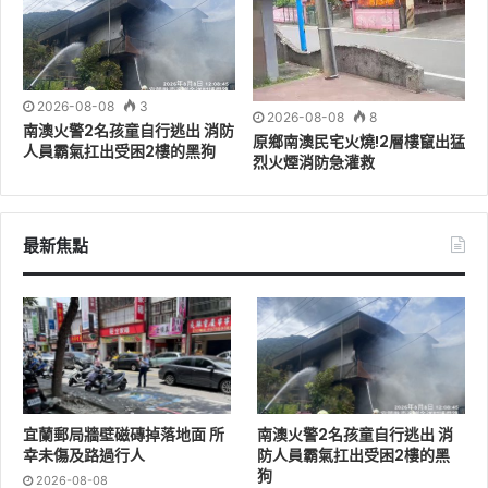
縣府也提醒鄉親，颱風期間如發現災情，或有緊急救援、
避難及防災相關需求，可立即撥打119向消防機關通報，
或致電宜蘭縣災害應變中心（03-9311294）尋求協助。
2026-08-08
3
宜蘭縣政府將持續掌握颱風最新動態，適時發布各項應變
2026-08-08
8
南澳火警2名孩童自行逃出 消防
原鄉南澳民宅火燒!2層樓竄出猛
措施及防災資訊，呼籲鄉親共同做好防颱整備，攜手守護
人員霸氣扛出受困2樓的黑狗
烈火煙消防急灌救
宜蘭家園安全。
最新焦點
宜蘭郵局牆壁磁磚掉落地面 所
南澳火警2名孩童自行逃出 消
幸未傷及路過行人
防人員霸氣扛出受困2樓的黑
狗
2026-08-08