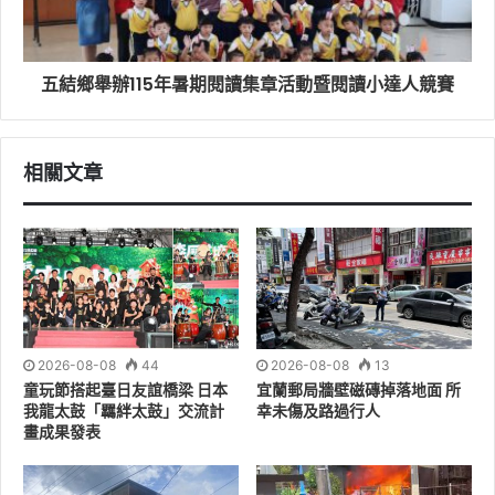
居住於沿海低窪地區、易淹水區域、山坡地及土石流潛勢
溪流影響範圍的民眾，請預先做好避難準備，如接獲撤離
通知，務必配合鄉（鎮、市）公所、村（里）長、警察及
五結鄉舉辦115年暑期閱讀集章活動暨閱讀小達人競賽
消防等人員指示，儘速撤離至安全處所，以確保生命安
全。
相關文章
此外，颱風期間請避免前往海邊、港區、河川及溪流等危
險水域觀浪、觀潮、戲水、釣魚、衝浪或從事各類戶外活
動；登山、露營及溯溪等活動亦應立即停止，已在山區活
動的民眾應儘速下山，遠離危險區域。非必要請避免外
出，如需外出，請特別留意強風吹落物、路樹傾倒、道路
積淹水及交通管制資訊，並注意行車安全。
2026-08-08
44
2026-08-08
13
宜蘭縣政府將持續依據中央氣象署最新預報及災情發展，
童玩節搭起臺日友誼橋梁 日本
宜蘭郵局牆壁磁磚掉落地面 所
我龍太鼓「羈絆太鼓」交流計
幸未傷及路過行人
滾動檢討各項防災應變措施，必要時依法公告山區、海
畫成果發表
岸、河川、漁港及土石流潛勢溪流等警戒區，並實施人車
管制，請民眾切勿前往觀浪、戲水或從事危險活動。