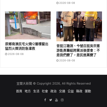
2026-08-08
原鄉南澳民宅火燒!2層樓竄出
昔挺江聰淵、今號召挺吳宗憲
猛烈火煙消防急灌救
游能勇籌組跨黨派後援會：不
2026-08-08
是我們變了，是民進黨變了
2026-08-08
宜蘭大新聞 © Copyright 2026, All Rights Reserved
首頁
地方
生活
社會
政治
交通
公益
縣政
運動