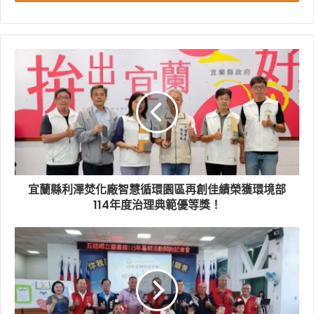
代理縣長林茂盛表示，面對強烈颱風巴威來襲，縣府團隊
秉持「料敵從寬、禦敵從嚴」原則，全力落實各項防災整
備工作，也提醒鄉親務必提高警覺，把握颱風影響前的黃
金整備時間，提前完成各項防颱措施，並持續留意中央氣
象署最新氣象資訊及縣府發布的防災訊息，配合各項防救
災應變措施，共同守護自己與家人的生命財產安全。
宜蘭縣利澤焚化廠智慧循環園區再創佳績榮獲環境部
宜蘭縣政府提醒民眾，請儘速巡視住家及周邊環境，加固
114年度治理典範優等獎！
或移除招牌、棚架、盆栽及其他易遭強風吹落物品，並清
理住家周邊排水溝渠，避免因豪雨造成積淹水；同時建議
預先備妥至少三日至五日所需之飲用水、食品、藥品、照
明設備、行動電源及其他民生必需品，山區及原鄉部落為
防孤島，以因應停電、停水或交通受阻等突發狀況。