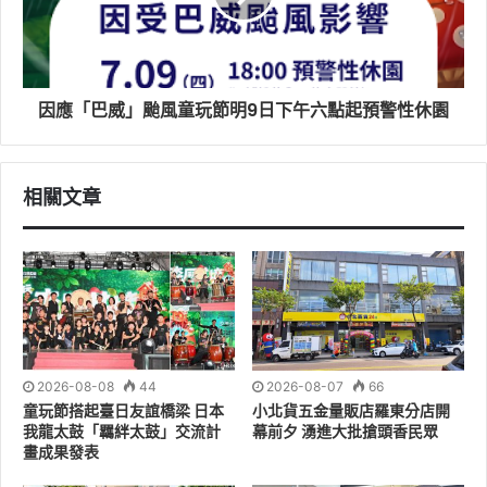
因應「巴威」颱風童玩節明9日下午六點起預警性休園
相關文章
2026-08-08
44
2026-08-07
66
童玩節搭起臺日友誼橋梁 日本
小北貨五金量販店羅東分店開
我龍太鼓「羈絆太鼓」交流計
幕前夕 湧進大批搶頭香民眾
畫成果發表