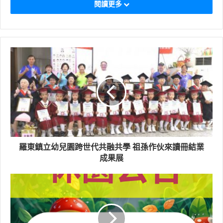
開放，羅東林業文化園區俟宜蘭縣政府公告停止上班上課
閱讀更多
時同步休園。
各場域實際恢復開園、開放日期，將視颱風警報解除後，
進行災害勘查及環境整備，做滾動式調整。林業及自然保
育署宜蘭分署請民眾隨時關注太平山官網，也提醒民眾颱
風期間，減少戶外活動，請勿前往山區步道，以維安全。
羅東鎮立幼兒園跨世代共融共學 祖孫作伙來讀冊結業
成果展