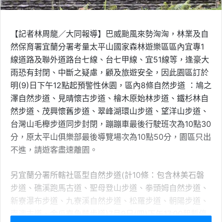
【記者林周龍／大同報導】巴威颱風來勢洶洶，林業及自
然保育署宜蘭分署考量太平山國家森林遊樂區區內宜專1
線道路及聯外道路台七線、台七甲線、宜51線等，逢豪大
雨恐有封閉、中斷之疑慮，顧及旅遊安全，因此園區訂於
明(9)日下午12點起預警性休園，區內8條自然步道 ：鳩之
澤自然步道、見晴懷古步道、檜木原始林步道、鐵杉林自
然步道、茂興懷舊步道、翠峰湖環山步道、望洋山步道、
台灣山毛櫸步道同步封閉，蹦蹦車最後行駛班次為10點30
分，原太平山俱樂部最後導覽場次為10點50分，園區只出
不進，請遊客盡速離園。
另宜蘭分署所轄社區型自然步道(計10條：包含林美石磐
步道、礁溪跑馬古道、聖母登山步道、拳頭姆自然步道、
新寮瀑布步道、九寮溪自然步道、松羅步道、朝陽步道、
南澳古道、金瓜寮魚蕨步道)7月9日(四)下午17:00起暫停