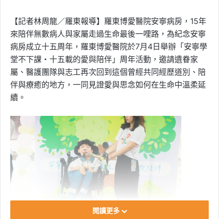
【記者林周龍／羅東報導】羅東博愛醫院安寧病房，15年
來陪伴無數病人與家屬走過生命最後一哩路，為紀念安寧
病房成立十五周年，羅東博愛醫院於7月4日舉辦「安寧學
堂不下課・十五載的愛與陪伴」周年活動，邀請遺眷家
屬、醫護團隊與志工再次回到這個曾經共同經歷道別、陪
伴與療癒的地方，一同見證愛與思念如何在生命中溫柔延
續。
閱讀更多