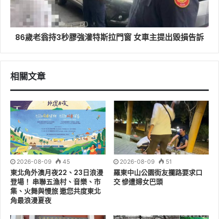
活動現場，許多回到安寧學堂的遺眷在明信片上寫下對逝
86歲老翁持3秒膠強灌特斯拉門窗 女車主提出毀損告訴
去親人的思念。這些影像也成為安慰他人的溫柔媒介。透
過一張張明信片，讓看世界的視角得以在安寧病房中延
續，也撫慰著每一位曾經歷道別的心。
相關文章
2026-08-09
45
2026-08-09
51
東北角外澳月夜22、23日浪漫
羅東中山公園街友攔路要求口
登場！ 串聯五漁村、音樂、市
交 慘遭婦女巴頭
集、火舞與慢旅 邀您共度東北
角最浪漫夏夜