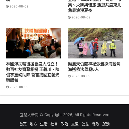
是疾病控制，更是守護生命的圓滿。十五年來，博愛安寧
集、火舞與慢旅 邀您共度東北
2026-08-09
角最浪漫夏夜
團隊不只照料病人的身體痛苦，也努力成為家屬心靈上的
2026-08-09
後盾，陪伴病人與家屬面對生命課題、完成好好告別。
林國漳扶輪後援會盛大成立！
颱風天仍闖神秘沙灘探海蝕洞.
數百社友齊聚相挺 王義川、陳
海巡依法舉發5人
俊宇重磅助陣 誓言找回宜蘭光
2026-08-09
榮驕傲
2026-08-09
宜蘭大新聞 © Copyright 2026, All Rights Reserved
首頁
地方
生活
社會
政治
交通
公益
縣政
運動