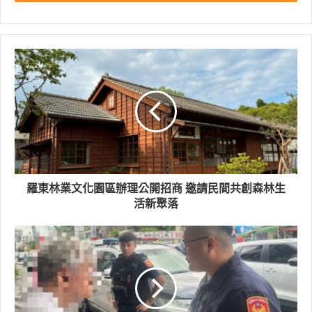
五年前，博愛安寧病房以「安寧學堂不下課」為十周年主
題，開啟一堂關於生命、愛與告別的課。五年後，歷經新
冠肺炎疫情衝擊，這堂課仍持續進行。活動現場不只有追
思與感謝，也有許多重新出發的力量；對許多遺眷而言，
這裡不只是親人曾接受照護的病房，更像是一個能再次被
理解、被接住的溫暖家庭。
羅東林業文化園區辦理公開招商 邀請民間共創森林生
活新聚落