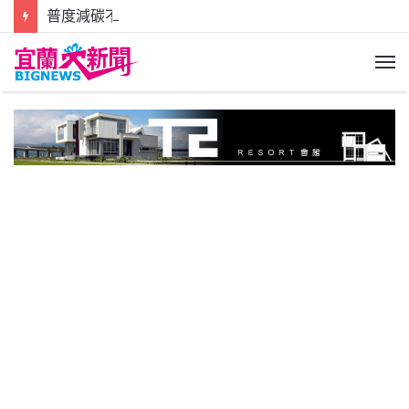
普度減碳不減心 集中焚燒更清新