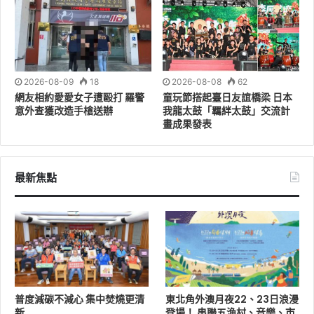
活動尾聲，醫護團隊、志工與遺眷共同進行「生命的延續
之花」儀式。參與者在不同顏色與形狀的花型小卡上寫下
想念、感謝與祝福，並親手將花卡貼上「生命之樹」。一
朵朵花象徵著每段獨一無二的生命記憶，也象徵那些來不
及說出口的話，仍能以另一種方式被溫柔保存。
2026-08-09
18
2026-08-08
62
網友相約愛愛女子遭毆打 羅警
童玩節搭起臺日友誼橋梁 日本
意外查獲改造手槍送辦
我龍太鼓「羈絆太鼓」交流計
畫成果發表
最新焦點
普度減碳不減心 集中焚燒更清
東北角外澳月夜22、23日浪漫
羅東博愛醫院安寧病房林煌仁主任表示，醫療的終點不只
新
登場！ 串聯五漁村、音樂、市