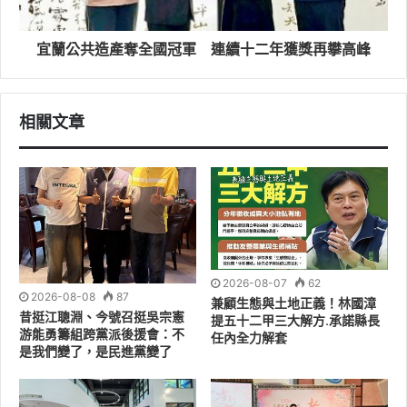
宜蘭公共造產奪全國冠軍 連續十二年獲獎再攀高峰
相關文章
針對壯圍的觀光發展，林國漳指出，壯圍不僅擁有得天獨
厚的海岸景緻，更是欣賞著名的「龜山朝日」的絕佳地
點。未來將與相關單位緊密合作，大力推廣壯圍專屬的低
碳自行車旅遊路線，並結合舉辦國際馬拉松，藉此帶動在
地觀光經濟發展。
2026-08-07
62
2026-08-08
87
兼顧生態與土地正義！林國漳
昔挺江聰淵、今號召挺吳宗憲
提五十二甲三大解方.承諾縣長
游能勇籌組跨黨派後援會：不
任內全力解套
是我們變了，是民進黨變了