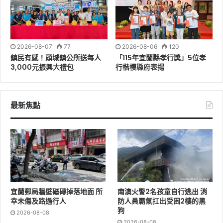
2026-08-07
77
2026-08-06
120
鎮民有感！頭城鎮公所送每人
「115年宜蘭縣孝行獎」5位孝
3,000元振興大禮包
行楷模縣府表揚
「身為宜蘭人，多年在地服務，已經走過許多地方，但仍
最新焦點
希望透過237行腳，親身到每一個村里拜訪，為大家服
務。」林國漳感性地說，壯圍是媽媽的娘家，每一寸土地
他都放在心上。他強調，今天「237宜蘭蓋漳」再度來到
壯圍，就是希望親自向鄉親表達最誠摯的懇託，讓大家感
受到他為壯圍打拚的決心與誠意。
林國漳也提醒鄉親，接下來巴威颱風襲台，要注意防颱準
宜蘭郵局牆壁磁磚掉落地面 所
南澳火警2名孩童自行逃出 消
備，提前準備物資、注意安全，他也會持續關心颱風動
幸未傷及路過行人
防人員霸氣扛出受困2樓的黑
狗
向，為大家的安全努力。
2026-08-08
2026-08-08