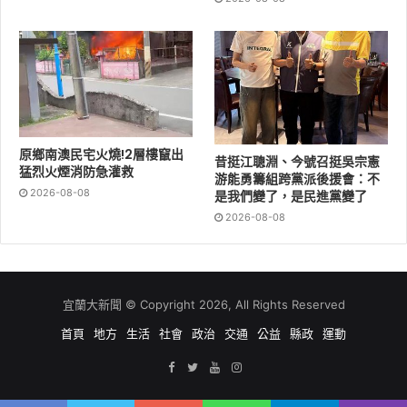
原鄉南澳民宅火燒!2層樓竄出
昔挺江聰淵、今號召挺吳宗憲
猛烈火煙消防急灌救
游能勇籌組跨黨派後援會：不
2026-08-08
是我們變了，是民進黨變了
2026-08-08
今天正值小暑節氣，氣候格外炎熱。「蓋漳團隊」前往順
風宮參拜時，特別朝聖了著名的「冰棒土地公」，來到這
宜蘭大新聞 © Copyright 2026, All Rights Reserved
裡的香客與街坊，都會習慣聚在廟口吃冰棒消暑。林國漳
首頁
地方
生活
社會
政治
交通
公益
縣政
運動
也與團隊一同品嚐廟方貼心準備的古早味冰棒，大讚清爽
解渴，並在廟埕前與鄉親親切話家常，為今日的行腳留下
清涼消暑的畫面。