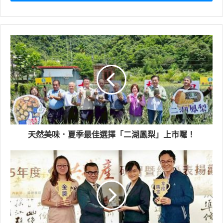
天然美味．夏季最佳選擇「二湖鳳梨」上市囉！