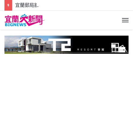
宜蘭郵局牆壁磁磚掉落地面 所幸未傷及路過行人