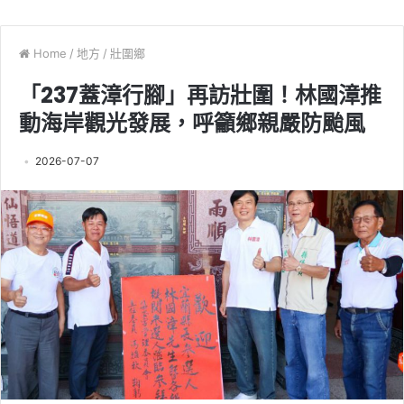
Home
/
地方
/
壯圍鄉
「237蓋漳行腳」再訪壯圍！林國漳推
動海岸觀光發展，呼籲鄉親嚴防颱風
2026-07-07