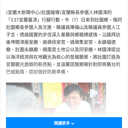
(宜蘭大新聞中心/壯圍報導)宜蘭縣長參選人林國漳的
「237宜蘭蓋漳」行腳行動，今（7）日來到壯圍鄉，偕同
壯圍鄉長參選人吳文進、縣議員陳福山及縣議員參選人江
子言，透過踏實的步伐深入基層與鄉親搏感情，沿路拜訪
後埤開漳振安廟、過嶺保安宮、過嶺集安宮、永鎮福德
廟、壯圍永鎮廟、順風宮土地公以及同安廟。林國漳提出
以海洋經濟與在地觀光為核心的發展願景，將壯圍打造為
宜蘭觀光旅遊的新亮點，並溫馨提醒鄉親針對即將襲台的
巴威颱風，提前做好防颱準備。
閱讀更多